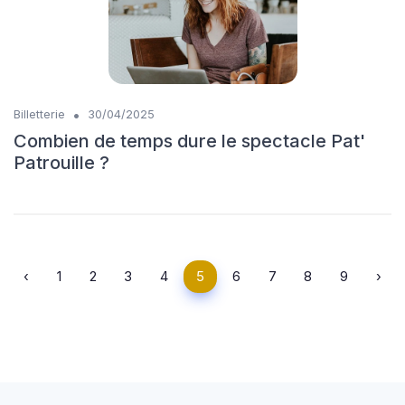
•
Billetterie
30/04/2025
Combien de temps dure le spectacle Pat'
Patrouille ?
‹
1
2
3
4
5
6
7
8
9
›