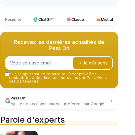
Résumer
ChatGPT
Claude
Mistral
Recevez les dernières actualités de
Pass On
➔ Je m'inscris
*
En remplissant ce formulaire, j’accepte d’être
contacté(e) à des fins commerciales par Pass On et
ses partenaires.
Pass On
Ajoutez-nous à vos sources préférées sur Google
Parole d'experts