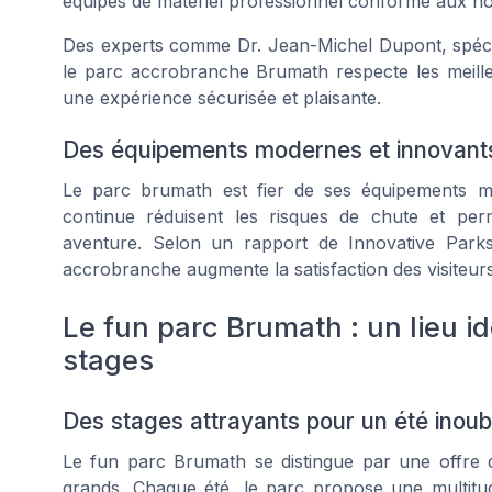
équipés de matériel professionnel conforme aux 
Des experts comme Dr. Jean-Michel Dupont, spéciali
le parc accrobranche Brumath respecte les meilleur
une expérience sécurisée et plaisante.
Des équipements modernes et innovant
Le parc brumath est fier de ses équipements m
continue réduisent les risques de chute et perm
aventure. Selon un rapport de
Innovative Park
accrobranche augmente la satisfaction des visiteur
Le fun parc Brumath : un lieu i
stages
Des stages attrayants pour un été inoub
Le fun parc Brumath se distingue par une offre div
grands. Chaque été, le parc propose une multitud