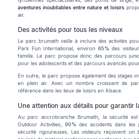
tyroliennes spectaculaires, des ponts de singe, e
aventures inoubliables entre nature et loisirs
propos
air.
Des activités pour tous les niveaux
Le parc brumath veille à inclure des activités p
Park Fun International
, environ
65%
des visiteu
famille. Le parc propose donc des parcours junio
pour les adolescents et des parcours avancés pour l
En outre, le parc propose également des stages int
en plein air. Avec un nombre croissant de part
référence dans les lieux de loisirs en Alsace.
Une attention aux détails pour garantir l
Au parc accrobranche Brumath, la sécurité est 
Outdoor Activities
,
90%
des accidents dans les p
sécurité rigoureuses. Les visiteurs reçoivent un