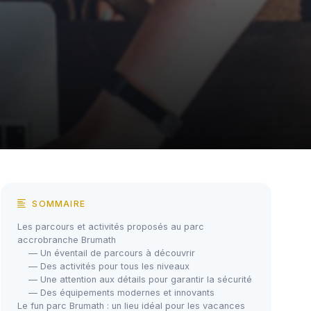
SOMMAIRE
Les parcours et activités proposés au parc
accrobranche Brumath
— Un éventail de parcours à découvrir
— Des activités pour tous les niveaux
— Une attention aux détails pour garantir la sécurité
— Des équipements modernes et innovants
Le fun parc Brumath : un lieu idéal pour les vacances