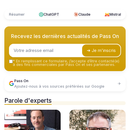
Résumer
ChatGPT
Claude
Mistral
Recevez les dernières actualités de
Pass On
➔ Je m'inscris
*
En remplissant ce formulaire, j’accepte d’être contacté(e)
à des fins commerciales par Pass On et ses partenaires.
Pass On
Ajoutez-nous à vos sources préférées sur Google
Parole d'experts