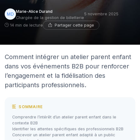
Marie-Alice Durand
5 novembre 2025
Chargée de la gestion de billetterie
Partager cette page
14 min de lecture
Comment intégrer un atelier parent enfant
dans vos événements B2B pour renforcer
l’engagement et la fidélisation des
participants professionnels.
SOMMAIRE
Comprendre l’intérêt d’un atelier parent enfant dans le
contexte B2B
Identifier les attentes spécifiques des professionnels B2B
Concevoir un atelier parent enfant adapté à un public