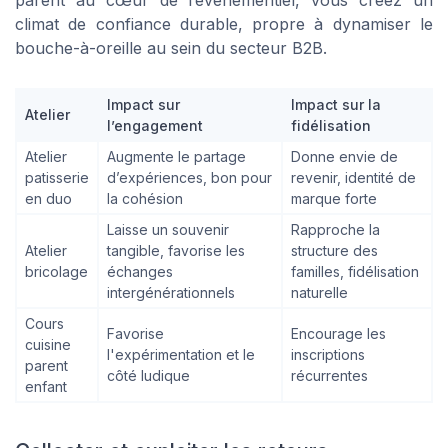
parent au cœur de l’événementiel, vous créez un
climat de confiance durable, propre à dynamiser le
bouche-à-oreille au sein du secteur B2B.
Impact sur
Impact sur la
Atelier
l’engagement
fidélisation
Atelier
Augmente le partage
Donne envie de
patisserie
d’expériences, bon pour
revenir, identité de
en duo
la cohésion
marque forte
Laisse un souvenir
Rapproche la
Atelier
tangible, favorise les
structure des
bricolage
échanges
familles, fidélisation
intergénérationnels
naturelle
Cours
Favorise
Encourage les
cuisine
l'expérimentation et le
inscriptions
parent
côté ludique
récurrentes
enfant