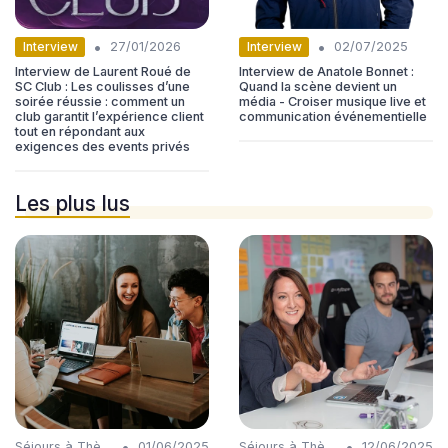
•
•
Interview
Interview
27/01/2026
02/07/2025
Interview de Laurent Roué de
Interview de Anatole Bonnet :
SC Club : Les coulisses d’une
Quand la scène devient un
soirée réussie : comment un
média - Croiser musique live et
club garantit l’expérience client
communication événementielle
tout en répondant aux
exigences des events privés
Les plus lus
•
•
Séjours à Thème
01/06/2025
Séjours à Thème
12/06/2025