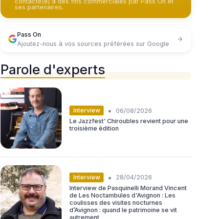
contacté(e) à des fins commerciales par Pass On et
ses partenaires.
Pass On
Ajoutez-nous à vos sources préférées sur Google
Parole d'experts
•
Interview
06/08/2026
Le Jazzfest' Chiroubles revient pour une
troisième édition
•
Interview
28/04/2026
Interview de Pasquinelli Morand Vincent
de Les Noctambules d'Avignon : Les
coulisses des visites nocturnes
d’Avignon : quand le patrimoine se vit
autrement