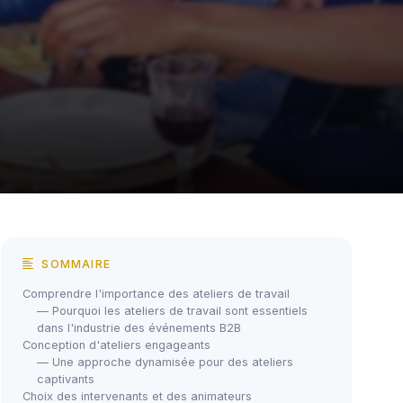
SOMMAIRE
Comprendre l'importance des ateliers de travail
— Pourquoi les ateliers de travail sont essentiels
dans l'industrie des événements B2B
Conception d'ateliers engageants
— Une approche dynamisée pour des ateliers
captivants
Choix des intervenants et des animateurs