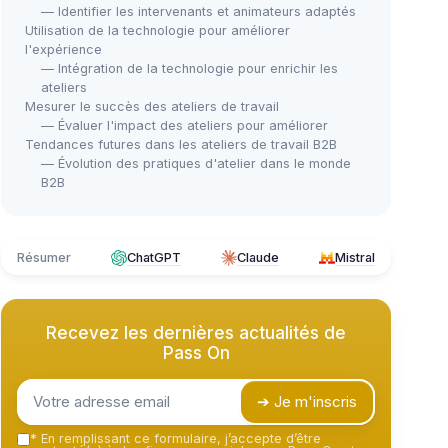
— Identifier les intervenants et animateurs adaptés
Utilisation de la technologie pour améliorer
l'expérience
— Intégration de la technologie pour enrichir les
ateliers
Mesurer le succès des ateliers de travail
— Évaluer l'impact des ateliers pour améliorer
Tendances futures dans les ateliers de travail B2B
— Évolution des pratiques d'atelier dans le monde
B2B
Résumer
ChatGPT
Claude
Mistral
Recevez les dernières actualités de
Pass On
➔ Je m'inscris
*
En remplissant ce formulaire, j’accepte d’être