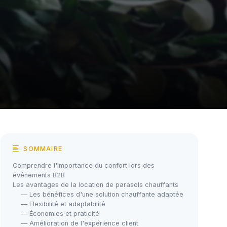
SOMMAIRE
Comprendre l'importance du confort lors des
événements B2B
Les avantages de la location de parasols chauffants
— Les bénéfices d'une solution chauffante adaptée
— Flexibilité et adaptabilité
— Économies et praticité
— Amélioration de l'expérience client