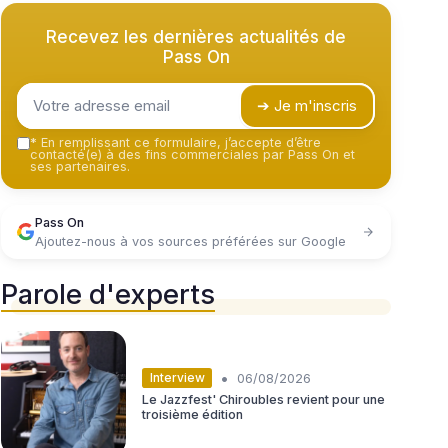
Recevez les dernières actualités de
Pass On
➔ Je m'inscris
*
En remplissant ce formulaire, j’accepte d’être
contacté(e) à des fins commerciales par Pass On et
ses partenaires.
Pass On
Ajoutez-nous à vos sources préférées sur Google
Parole d'experts
•
Interview
06/08/2026
Le Jazzfest' Chiroubles revient pour une
troisième édition