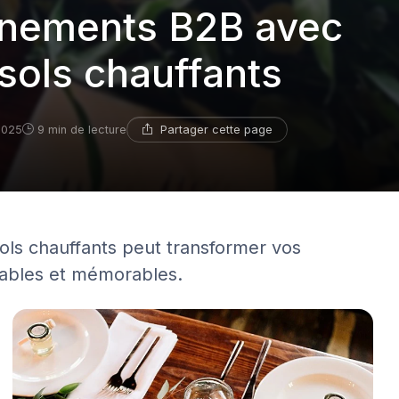
énements B2B avec
asols chauffants
Partager cette page
 2025
9 min de lecture
ls chauffants peut transformer vos
ables et mémorables.