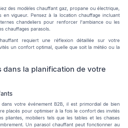
siez des modèles
chauffant gaz
,
propane
ou
électrique
,
s en vigueur. Pensez à la
location chauffage
incluant
nternes chandeliers
pour renforcer l'ambiance ou les
des
chauffages parasols
.
uffant requiert une réflexion détaillée sur votre
ités un confort optimal, quelle que soit la météo ou la
 dans la planification de votre
fants
s dans votre événement B2B, il est primordial de bien
e placés pour optimiser à la fois le confort des invités
s pliantes, mobiliers tels que les tables et les chaises
combrement. Un parasol chauffant peut fonctionner au