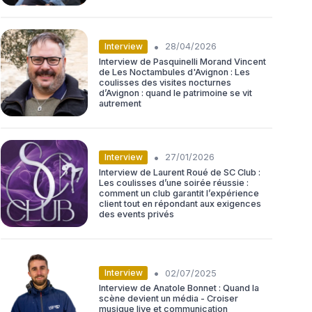
•
Interview
28/04/2026
Interview de Pasquinelli Morand Vincent
de Les Noctambules d'Avignon : Les
coulisses des visites nocturnes
d’Avignon : quand le patrimoine se vit
autrement
•
Interview
27/01/2026
Interview de Laurent Roué de SC Club :
Les coulisses d’une soirée réussie :
comment un club garantit l’expérience
client tout en répondant aux exigences
des events privés
•
Interview
02/07/2025
Interview de Anatole Bonnet : Quand la
scène devient un média - Croiser
musique live et communication