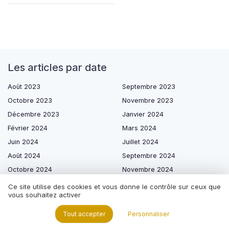
Les articles par date
Août 2023
Septembre 2023
Octobre 2023
Novembre 2023
Décembre 2023
Janvier 2024
Février 2024
Mars 2024
Juin 2024
Juillet 2024
Août 2024
Septembre 2024
Octobre 2024
Novembre 2024
Décembre 2024
Janvier 2025
Ce site utilise des cookies et vous donne le contrôle sur ceux que
vous souhaitez activer
Février 2025
Mars 2025
Avril 2025
Mai 2025
Tout accepter
Personnaliser
Juin 2025
Juillet 2025