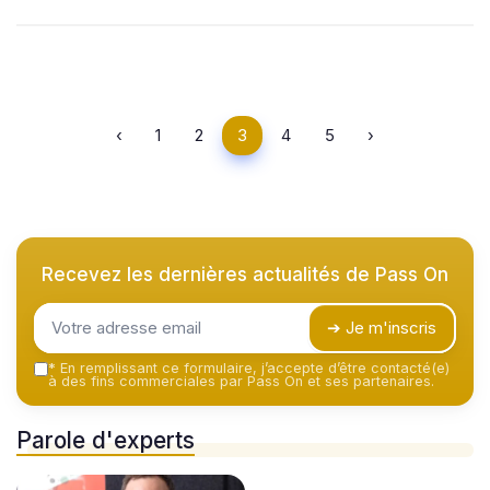
‹
1
2
3
4
5
›
Recevez les dernières actualités de
Pass On
➔ Je m'inscris
*
En remplissant ce formulaire, j’accepte d’être contacté(e)
à des fins commerciales par Pass On et ses partenaires.
Parole d'experts