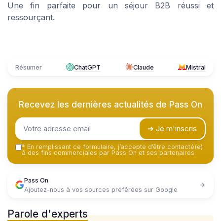
Une fin parfaite pour un séjour B2B réussi et
ressourçant.
Résumer
ChatGPT
Claude
Mistral
Recevez les dernières actualités de
Pass On
➔ Je m'inscris
*
En remplissant ce formulaire, j’accepte d’être contacté(e)
à des fins commerciales par Pass On et ses partenaires.
Pass On
Ajoutez-nous à vos sources préférées sur Google
Parole d'experts