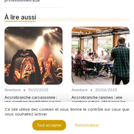
professionnels B2B
À lire aussi
•
•
Aventure
10/01/2025
Aventure
20/04/2025
Accrobranche carcassonne :
Accrobranche raismes : une
une aventure inoubliable sur les
aventure nature, idéal pour les
hauteurs carcassonnaises
activités B2B
Ce site utilise des cookies et vous donne le contrôle sur ceux que
vous souhaitez activer
Tout accepter
Personnaliser