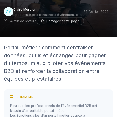
Claire Mercier
24 février 2026
Spécialiste des tendances événementielles
Partager cette page
34 min de lecture
Portail métier : comment centraliser
données, outils et échanges pour gagner
du temps, mieux piloter vos événements
B2B et renforcer la collaboration entre
équipes et prestataires.
SOMMAIRE
Pourquoi les professionnels de l’événementiel B2B ont
besoin d’un véritable portail métier
Les fonctions clés d’un portail métier adapté à