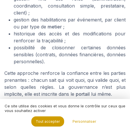
coordination, consultation simple, prestataire,
client) ;
gestion des habilitations par événement, par client
ou par type de
metier
;
historique des accès et des modifications pour
renforcer la traçabilité ;
possibilité de cloisonner certaines données
sensibles (contrats, données financières, données
personnelles).
Cette approche renforce la confiance entre les parties
prenantes : chacun sait qui voit quoi, qui valide quoi, et
selon quelles règles. La gouvernance n’est plus
implicite, elle est inscrite dans le
portail
lui même.
Ce site utilise des cookies et vous donne le contrôle sur ceux que
Un espace partagé pour orchestrer
vous souhaitez activer
prestataires et clients
Tout accepter
Personnaliser
Pour les professionnels de l’événementiel B2B, la