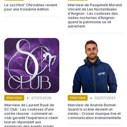
Le Jazzfest' Chiroubles revient
Interview de Pasquinelli Morand
pour une troisième édition
Vincent de Les Noctambules
d'Avignon : Les coulisses des
visites nocturnes d’Avignon :
quand le patrimoine se vit
autrement
•
•
Interview
Interview
27/01/2026
02/07/2025
Interview de Laurent Roué de
Interview de Anatole Bonnet :
SC Club : Les coulisses d’une
Quand la scène devient un
soirée réussie : comment un
média - Croiser musique live et
club garantit l’expérience client
communication événementielle
tout en répondant aux
exigences des events privés