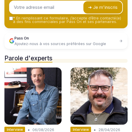
➔ Je m'inscris
*
En remplissant ce formulaire, j’accepte d’être contacté(e)
à des fins commerciales par Pass On et ses partenaires.
Pass On
Ajoutez-nous à vos sources préférées sur Google
Parole d'experts
•
•
Interview
Interview
06/08/2026
28/04/2026