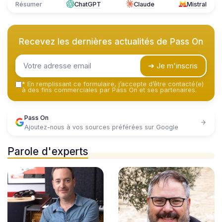
Résumer
ChatGPT
Claude
Mistral
Recevez les dernières actualités de
Pass On
➔ Je m'inscris
*
En remplissant ce formulaire, j’accepte d’être contacté(e)
à des fins commerciales par Pass On et ses partenaires.
Pass On
Ajoutez-nous à vos sources préférées sur Google
Parole d'experts