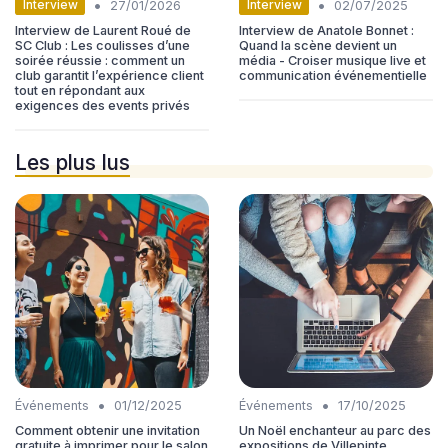
•
•
Interview
Interview
27/01/2026
02/07/2025
Interview de Laurent Roué de
Interview de Anatole Bonnet :
SC Club : Les coulisses d’une
Quand la scène devient un
soirée réussie : comment un
média - Croiser musique live et
club garantit l’expérience client
communication événementielle
tout en répondant aux
exigences des events privés
Les plus lus
•
•
Événements
01/12/2025
Événements
17/10/2025
Comment obtenir une invitation
Un Noël enchanteur au parc des
gratuite à imprimer pour le salon
expositions de Villepinte