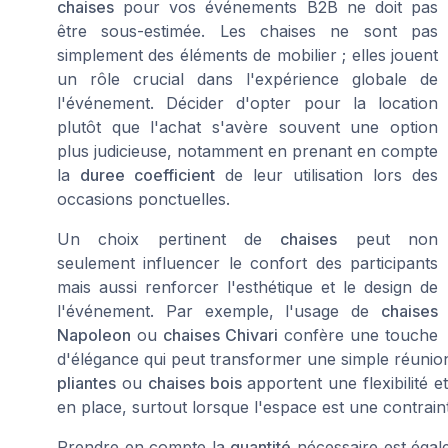
chaises
pour vos événements B2B ne doit pas
être sous-estimée. Les chaises ne sont pas
simplement des éléments de mobilier ; elles jouent
un rôle crucial dans l'expérience globale de
l'événement. Décider d'opter pour la location
plutôt que l'achat s'avère souvent une option
plus judicieuse, notamment en prenant en compte
la
duree coefficient
de leur utilisation lors des
occasions ponctuelles.
Un choix pertinent de
chaises
peut non
seulement influencer le confort des participants
mais aussi renforcer l'esthétique et le design de
l'événement. Par exemple, l'usage de
chaises
Napoleon
ou
chaises Chivari
confère une touche
d'élégance qui peut transformer une simple réuni
pliantes
ou
chaises bois
apportent une flexibilité et
en place, surtout lorsque l'espace est une contrain
Prendre en compte la
quantité
nécessaire est égale