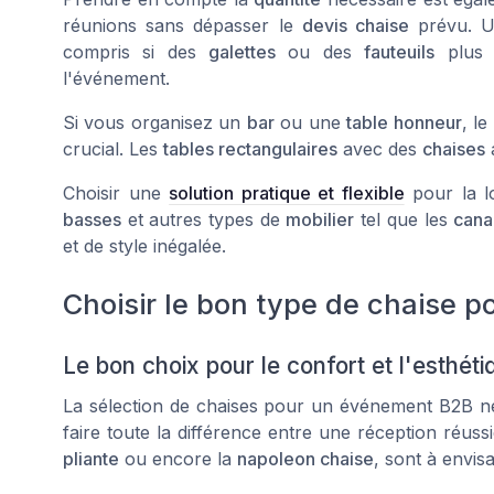
réunions sans dépasser le
devis chaise
prévu. Un
compris si des
galettes
ou des
fauteuils
plus c
l'événement.
Si vous organisez un
bar
ou une
table honneur
, l
crucial. Les
tables rectangulaires
avec des
chaises
a
Choisir une
solution pratique et flexible
pour la l
basses
et autres types de
mobilier
tel que les
cana
et de style inégalée.
Choisir le bon type de chaise 
Le bon choix pour le confort et l'esthéti
La sélection de chaises pour un événement B2B ne d
faire toute la différence entre une réception réuss
pliante
ou encore la
napoleon chaise
, sont à envisa