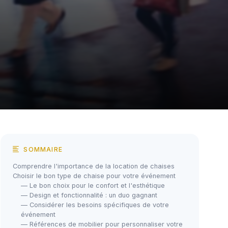
SOMMAIRE
Comprendre l'importance de la location de chaises
Choisir le bon type de chaise pour votre événement
— Le bon choix pour le confort et l'esthétique
— Design et fonctionnalité : un duo gagnant
— Considérer les besoins spécifiques de votre
événement
— Références de mobilier pour personnaliser votre