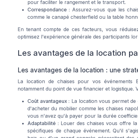
pour faciliter le rangement et le transport.
Correspondance :
Assurez-vous que les chais
comme le
canapé chesterfield
ou la
table hon
En tenant compte de ces facteurs, vous réduisez 
optimisez l'expérience générale des participants lo
Les avantages de la location pa
Les avantages de la location : une stra
La location de chaises pour vos événements B
notamment du point de vue financier et logistique. 
Coût avantageux :
La location vous permet de g
d'acheter du mobilier comme les chaises napo
vous n'avez qu'à payer pour la durée coefficient
Adaptabilité :
Louer des chaises vous offre la f
spécifiques de chaque événement. Qu'il s'agi
bois ou d'un grand congrès nécessitant des c