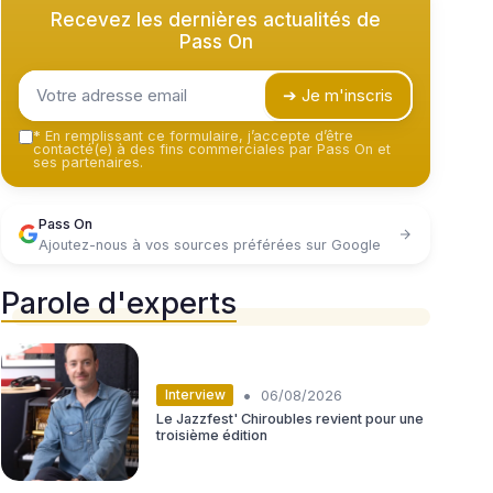
Recevez les dernières actualités de
Pass On
➔ Je m'inscris
*
En remplissant ce formulaire, j’accepte d’être
contacté(e) à des fins commerciales par Pass On et
ses partenaires.
Pass On
Ajoutez-nous à vos sources préférées sur Google
Parole d'experts
•
Interview
06/08/2026
Le Jazzfest' Chiroubles revient pour une
troisième édition