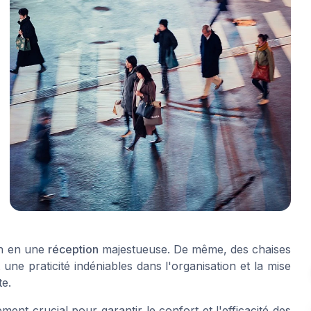
on en une
réception
majestueuse. De même, des chaises
 une praticité indéniables dans l'organisation et la mise
te.
ment crucial pour garantir le confort et l'efficacité des