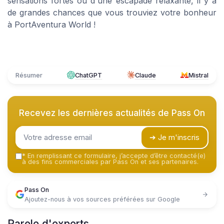
sensations fortes ou d'une escapade relaxante, il y a
de grandes chances que vous trouviez votre bonheur
à PortAventura World !
Résumer
ChatGPT
Claude
Mistral
Recevez les dernières actualités de
Pass On
➔ Je m'inscris
*
En remplissant ce formulaire, j’accepte d’être contacté(e)
à des fins commerciales par Pass On et ses partenaires.
Pass On
Ajoutez-nous à vos sources préférées sur Google
Parole d'experts