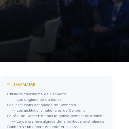
SOMMAIRE
L'histoire fascinante de Canberra
— Les origines de canberra
Les institutions nationales de Canberra
— Les institutions nationales de Canberra
Le rôle de Canberra dans le gouvernement australien
— Le centre névralgique de la politique australienne
Canberra : un centre éducatif et culturel