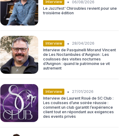
•
Interview
06/08/2026
Le Jazzfest' Chiroubles revient pour une
troisième édition
•
Interview
28/04/2026
Interview de Pasquinelli Morand Vincent
de Les Noctambules d'Avignon : Les
coulisses des visites nocturnes
d’Avignon : quand le patrimoine se vit
autrement
•
Interview
27/01/2026
Interview de Laurent Roué de SC Club :
Les coulisses d’une soirée réussie :
comment un club garantit l’expérience
client tout en répondant aux exigences
des events privés