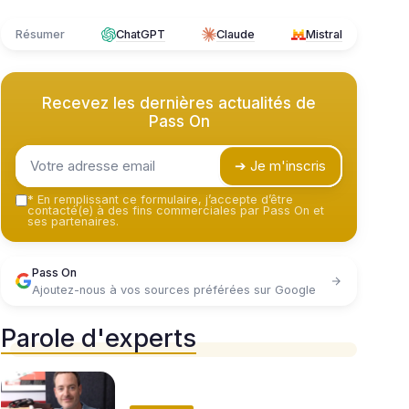
Résumer
ChatGPT
Claude
Mistral
Recevez les dernières actualités de
Pass On
➔ Je m'inscris
*
En remplissant ce formulaire, j’accepte d’être
contacté(e) à des fins commerciales par Pass On et
ses partenaires.
Pass On
Ajoutez-nous à vos sources préférées sur Google
Parole d'experts