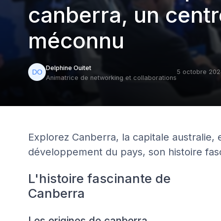
canberra, un centr
méconnu
Delphine Ouitet
5 octobre 20
Animatrice de networking et collaborations
Explorez Canberra, la capitale australie,
développement du pays, son histoire fasc
L'histoire fascinante de
Canberra
Les origines de canberra