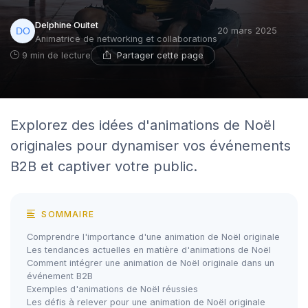
Delphine Ouitet
20 mars 2025
Animatrice de networking et collaborations
Partager cette page
9 min de lecture
Explorez des idées d'animations de Noël
originales pour dynamiser vos événements
B2B et captiver votre public.
SOMMAIRE
Comprendre l'importance d'une animation de Noël originale
Les tendances actuelles en matière d'animations de Noël
Comment intégrer une animation de Noël originale dans un
événement B2B
Exemples d'animations de Noël réussies
Les défis à relever pour une animation de Noël originale