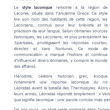
Le
style laconique
remonte à la région de
Laconie, située dans l'ancienne Grèce. Ce style
tire son nom des habitants de cette région, les
Laconiens, connus pour leur brièveté et la
précision de leur langue. Selon certaines sources
historiques, les Laconiens, et plus précisément les
Spartiates, privilégiaient les réponses courtes,
directes et sans fioritures. Ce mode de
communication a marqué l'histoire et continue
d'influencer divers domaines, y compris le monde
des affaires.
Hérodote, célèbre historien grec, évoque
notamment une reponse laconique du roi
Léonidas avant la bataille des Thermopyles. Alors
leurs armes, Léonidas répondit simplement : « Vene
que signifie laconique : une parole concise mais pe
De nos jours, ce style reste pertinent dans l'en