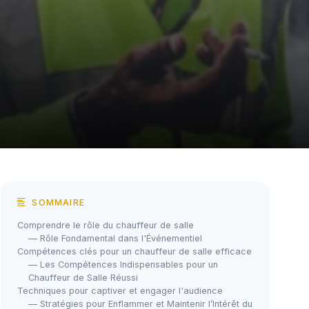
SOMMAIRE
Comprendre le rôle du chauffeur de salle
— Rôle Fondamental dans l'Événementiel
Compétences clés pour un chauffeur de salle efficace
— Les Compétences Indispensables pour un
Chauffeur de Salle Réussi
Techniques pour captiver et engager l'audience
— Stratégies pour Enflammer et Maintenir l’Intérêt du