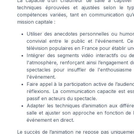
La capacité d’un chauffeur de salle à captive
techniques éprouvées et ajustées selon le t
compétences variées, tant en communication qu’en
mission capitale :
Utiliser des anecdotes personnelles ou humoris
convivial entre le public et l'événement. C
télévision populaires en France pour établir u
Intégrer des segments vidéo interactifs ou de
l'atmosphère, renforçant ainsi l’engagement d
spectacles pour insuffler de l'enthousiasm
l'événement.
Faire appel à la participation active de l’audie
réflexions. La communication capacite est ess
passif en acteurs du spectacle.
Adapter les techniques d’animation aux différen
salle et ajuster son approche en fonction de 
événement en direct.
Le succès de l’animation ne repose pas uniquement 