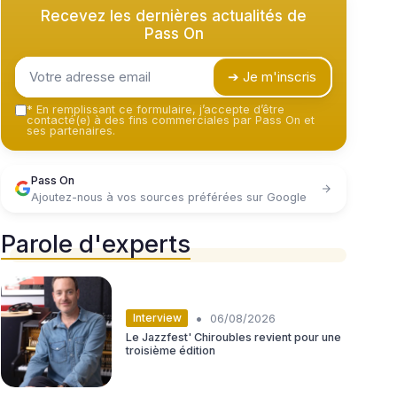
Recevez les dernières actualités de
Pass On
➔ Je m'inscris
*
En remplissant ce formulaire, j’accepte d’être
contacté(e) à des fins commerciales par Pass On et
ses partenaires.
Pass On
Ajoutez-nous à vos sources préférées sur Google
Parole d'experts
•
Interview
06/08/2026
Le Jazzfest' Chiroubles revient pour une
troisième édition