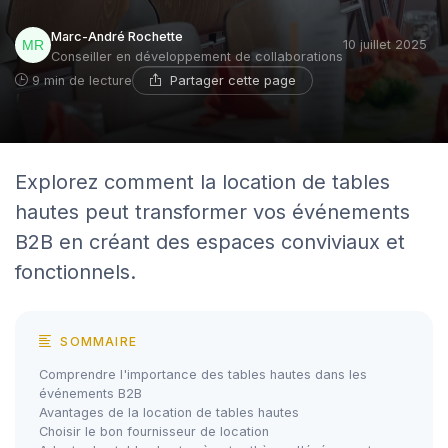
Marc-André Rochette
10 juillet 2025
Conseiller en développement de collaborations
Partager cette page
9 min de lecture
Explorez comment la location de tables
hautes peut transformer vos événements
B2B en créant des espaces conviviaux et
fonctionnels.
SOMMAIRE
Comprendre l'importance des tables hautes dans les
événements B2B
Avantages de la location de tables hautes
Choisir le bon fournisseur de location