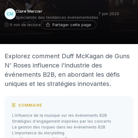
Claire Mercier
7 juin 2025
Spécialiste des tendances événementielles
Partager cette page
9 min de lecture
Explorez comment Duff McKagan de Guns
N' Roses influence l'industrie des
événements B2B, en abordant les défis
uniques et les stratégies innovantes.
SOMMAIRE
L'influence de la musique sur les événements B2B
Stratégies d'engagement inspirées par les concerts
La gestion des risques dans les événements B2B
L'importance du storytelling