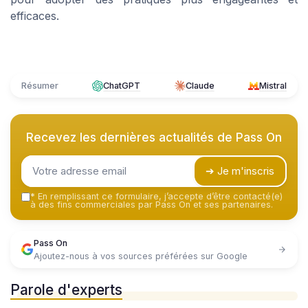
efficaces.
Résumer
ChatGPT
Claude
Mistral
Recevez les dernières actualités de
Pass On
➔ Je m'inscris
*
En remplissant ce formulaire, j’accepte d’être contacté(e)
à des fins commerciales par Pass On et ses partenaires.
Pass On
Ajoutez-nous à vos sources préférées sur Google
Parole d'experts