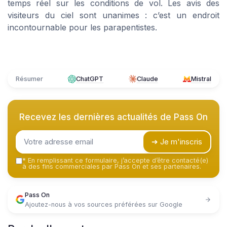
temps réel sur les conditions de vol. Les avis des
visiteurs du ciel sont unanimes : c’est un endroit
incontournable pour les parapentistes.
Résumer
ChatGPT
Claude
Mistral
Recevez les dernières actualités de
Pass On
➔ Je m'inscris
*
En remplissant ce formulaire, j’accepte d’être contacté(e)
à des fins commerciales par Pass On et ses partenaires.
Pass On
Ajoutez-nous à vos sources préférées sur Google