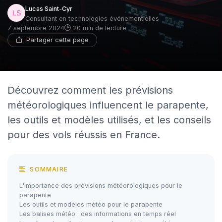
Lucas Saint-Cyr
Consultant en technologies événementielles
7 septembre 2024
20 min de lecture
Partager cette page
Découvrez comment les prévisions
météorologiques influencent le parapente,
les outils et modèles utilisés, et les conseils
pour des vols réussis en France.
SOMMAIRE
L'importance des prévisions météorologiques pour le
parapente
Les outils et modèles météo pour le parapente
Les balises météo : des informations en temps réel