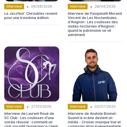
•
•
Interview
Interview
06/08/2026
28/04/2026
Le Jazzfest' Chiroubles revient
Interview de Pasquinelli Morand
pour une troisième édition
Vincent de Les Noctambules
d'Avignon : Les coulisses des
visites nocturnes d’Avignon :
quand le patrimoine se vit
autrement
•
•
Interview
Interview
27/01/2026
02/07/2025
Interview de Laurent Roué de
Interview de Anatole Bonnet :
SC Club : Les coulisses d’une
Quand la scène devient un
soirée réussie : comment un
média - Croiser musique live et
club garantit l’expérience client
communication événementielle