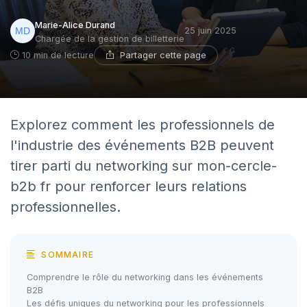
Marie-Alice Durand
25 juin 2025
Chargée de la gestion de billetterie
Partager cette page
10 min de lecture
Explorez comment les professionnels de
l'industrie des événements B2B peuvent
tirer parti du networking sur mon-cercle-
b2b fr pour renforcer leurs relations
professionnelles.
SOMMAIRE
Comprendre le rôle du networking dans les événements
B2B
Les défis uniques du networking pour les professionnels