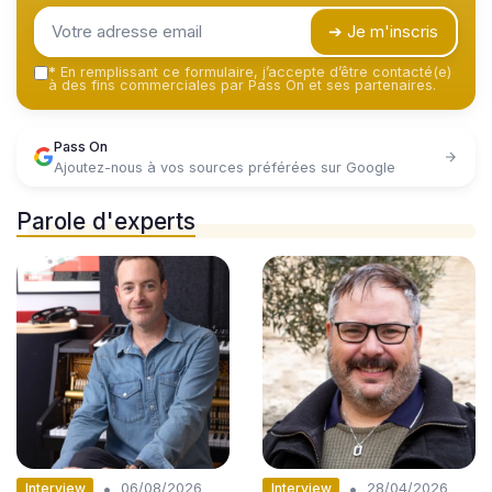
➔ Je m'inscris
*
En remplissant ce formulaire, j’accepte d’être contacté(e)
à des fins commerciales par Pass On et ses partenaires.
Pass On
Ajoutez-nous à vos sources préférées sur Google
Parole d'experts
•
•
Interview
Interview
06/08/2026
28/04/2026