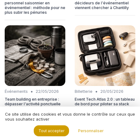
personnel saisonnier en
décideurs de l'événementiel
événementiel : méthode pour ne
viennent chercher à Chantilly
plus subir les pénuries
•
•
Événements
22/05/2026
Billetterie
20/05/2026
Team building en entreprise :
Event Tech Atlas 2.0 : un tableau
dépasser l'activité ponctuelle
de bord pour piloter sa stack
pour construire une démarche
technologique événementielle
suivie
Ce site utilise des cookies et vous donne le contrôle sur ceux que
vous souhaitez activer
Tout accepter
Personnaliser