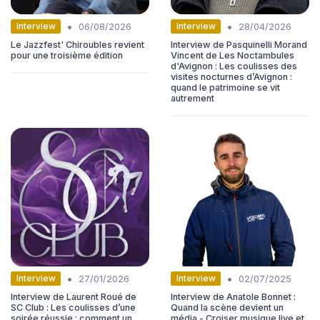
•
•
Interview
Interview
06/08/2026
28/04/2026
Le Jazzfest' Chiroubles revient
Interview de Pasquinelli Morand
pour une troisième édition
Vincent de Les Noctambules
d'Avignon : Les coulisses des
visites nocturnes d’Avignon :
quand le patrimoine se vit
autrement
•
•
Interview
Interview
27/01/2026
02/07/2025
Interview de Laurent Roué de
Interview de Anatole Bonnet :
SC Club : Les coulisses d’une
Quand la scène devient un
soirée réussie : comment un
média - Croiser musique live et