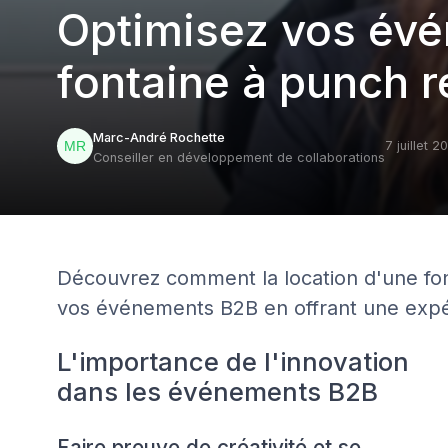
Optimisez vos év
fontaine à punch r
Marc-André Rochette
7 juillet 2
Conseiller en développement de collaborations
Découvrez comment la location d'une fon
vos événements B2B en offrant une expér
L'importance de l'innovation
dans les événements B2B
Faire preuve de créativité et se