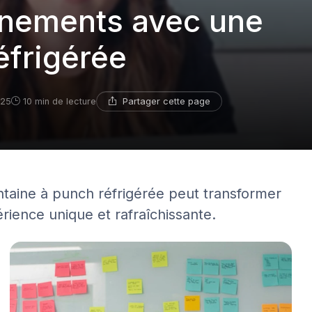
énements avec une
éfrigérée
Partager cette page
025
10 min de lecture
taine à punch réfrigérée peut transformer
ience unique et rafraîchissante.