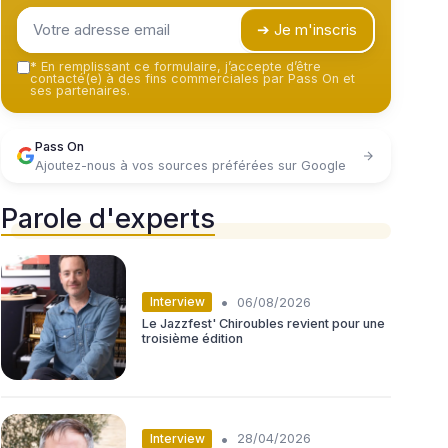
➔ Je m'inscris
*
En remplissant ce formulaire, j’accepte d’être
contacté(e) à des fins commerciales par Pass On et
ses partenaires.
Pass On
Ajoutez-nous à vos sources préférées sur Google
Parole d'experts
•
Interview
06/08/2026
Le Jazzfest' Chiroubles revient pour une
troisième édition
•
Interview
28/04/2026