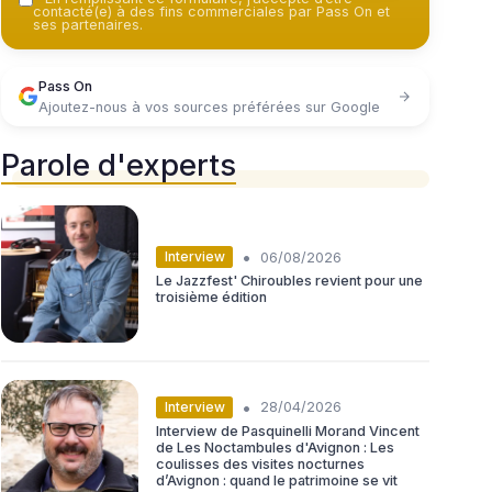
contacté(e) à des fins commerciales par Pass On et
ses partenaires.
Pass On
Ajoutez-nous à vos sources préférées sur Google
Parole d'experts
•
Interview
06/08/2026
Le Jazzfest' Chiroubles revient pour une
troisième édition
•
Interview
28/04/2026
Interview de Pasquinelli Morand Vincent
de Les Noctambules d'Avignon : Les
coulisses des visites nocturnes
d’Avignon : quand le patrimoine se vit