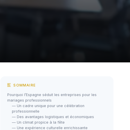
SOMMAIRE
Pourquoi l’Espagne séduit les entreprises pour les
mariages professionnels
— Un cadre unique pour une célébration
professionnelle
— Des avantages logistiques et économiques
— Un climat propice à la fête
— Une expérience culturelle enrichissante