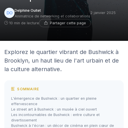
Delphine Ouitet
2 janvier 2025
Animatrice de networking et collaborations
Partager cette page
10 min de lecture
Explorez le quartier vibrant de Bushwick à
Brooklyn, un haut lieu de l'art urbain et de
la culture alternative.
SOMMAIRE
L'émergence de Bushwick : un quartier en pleine
effervescence
Le street art à Bushwick : un musée à ciel ouvert
Les incontournables de Bushwick : entre culture et
divertissement
Bushwick à l'écran : un décor de cinéma en plein cœur de