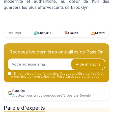
modernité et authenticité, au cœur de l'un des
quartiers les plus effervescents de Brooklyn.
Résumer
ChatGPT
Claude
Mistral
Recevez les dernières actualités de
Pass On
➔ Je m'inscris
*
En remplissant ce formulaire, j’accepte d’être contacté(e)
à des fins commerciales par Pass On et ses partenaires.
Pass On
Ajoutez-nous à vos sources préférées sur Google
Parole d'experts