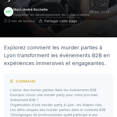
Marc-André Rochette
28 juin 2025
Conseiller en développement de collaborations
Partager cette page
9 min de lecture
Explorez comment les murder parties à
Lyon transforment les événements B2B en
expériences immersives et engageantes.
SOMMAIRE
L'essor des murder parties dans les événements B2B
Pourquoi choisir une murder party pour votre prochain
événement B2B ?
Organisation d'une murder party à Lyon : les étapes clés
Les défis uniques des murder parties dans le contexte B2B
Témoignages de professionnels ayant participé à une