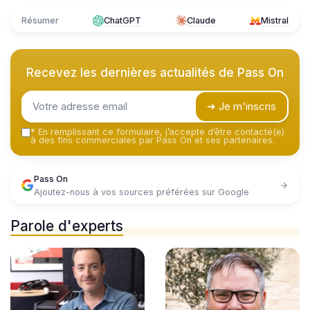
Résumer
ChatGPT
Claude
Mistral
Recevez les dernières actualités de
Pass On
➔ Je m'inscris
*
En remplissant ce formulaire, j’accepte d’être contacté(e)
à des fins commerciales par Pass On et ses partenaires.
Pass On
Ajoutez-nous à vos sources préférées sur Google
Parole d'experts