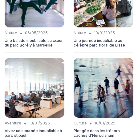
•
•
Nature
06/05/2025
Nature
10/01/2025
Une balade inoubliable au cœur
Une journée inoubliable au
du parc Borély à Marseille
célèbre parc floral de Lisse
•
•
Aventure
10/01/2025
Culture
10/01/2025
Vivez une journée inoubliable à
Plongée dans les trésors
parc st paul
cachés d'Herculanum