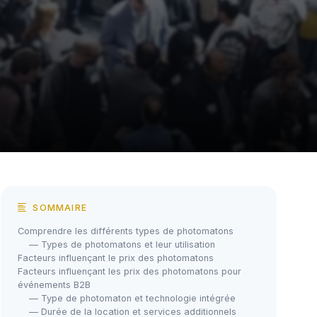
SOMMAIRE
Comprendre les différents types de photomatons
— Types de photomatons et leur utilisation
Facteurs influençant le prix des photomatons
Facteurs influençant les prix des photomatons pour
événements B2B
— Type de photomaton et technologie intégrée
— Durée de la location et services additionnels