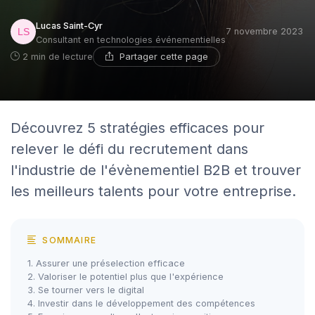
Lucas Saint-Cyr
7 novembre 2023
Consultant en technologies événementielles
Partager cette page
2 min de lecture
Découvrez 5 stratégies efficaces pour
relever le défi du recrutement dans
l'industrie de l'évènementiel B2B et trouver
les meilleurs talents pour votre entreprise.
SOMMAIRE
1. Assurer une préselection efficace
2. Valoriser le potentiel plus que l'expérience
3. Se tourner vers le digital
4. Investir dans le développement des compétences