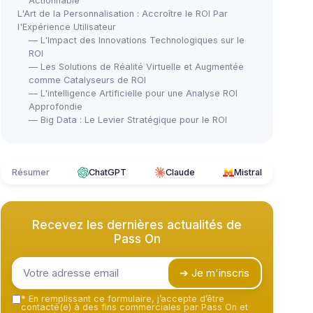
Actionnable
L'Art de la Personnalisation : Accroître le ROI Par
l'Expérience Utilisateur
— L'Impact des Innovations Technologiques sur le
ROI
— Les Solutions de Réalité Virtuelle et Augmentée
comme Catalyseurs de ROI
— L'intelligence Artificielle pour une Analyse ROI
Approfondie
— Big Data : Le Levier Stratégique pour le ROI
Résumer
ChatGPT
Claude
Mistral
Recevez les dernières actualités de
Pass On
➔ Je m'inscris
*
En remplissant ce formulaire, j’accepte d’être
contacté(e) à des fins commerciales par Pass On et