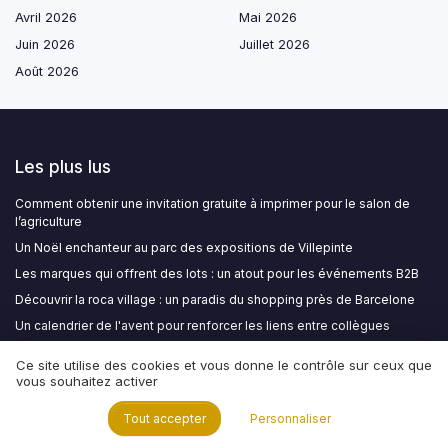
Avril 2026
Mai 2026
Juin 2026
Juillet 2026
Août 2026
Les plus lus
Comment obtenir une invitation gratuite à imprimer pour le salon de
l’agriculture
Un Noël enchanteur au parc des expositions de Villepinte
Les marques qui offrent des lots : un atout pour les événements B2B
Découvrir la roca village : un paradis du shopping près de Barcelone
Un calendrier de l'avent pour renforcer les liens entre collègues
Ce site utilise des cookies et vous donne le contrôle sur ceux que
Les derniers articles
vous souhaitez activer
Comment acheter des leads B2C de qualité pour booster vos
Tout accepter
Personnaliser
événements B2B