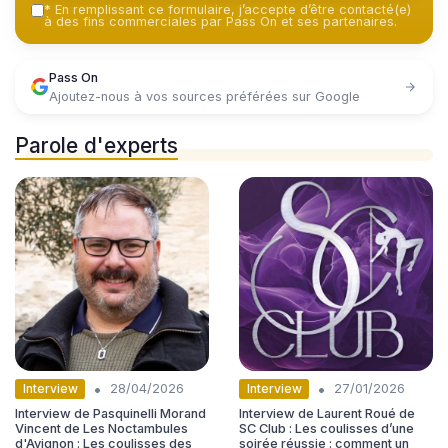
*
En remplissant ce formulaire, j’accepte d’être contacté(e)
à des fins commerciales par Pass On et ses partenaires.
Pass On
Ajoutez-nous à vos sources préférées sur Google
Parole d'experts
•
•
Interview
Interview
28/04/2026
27/01/2026
Interview de Pasquinelli Morand
Interview de Laurent Roué de
Vincent de Les Noctambules
SC Club : Les coulisses d’une
d'Avignon : Les coulisses des
soirée réussie : comment un