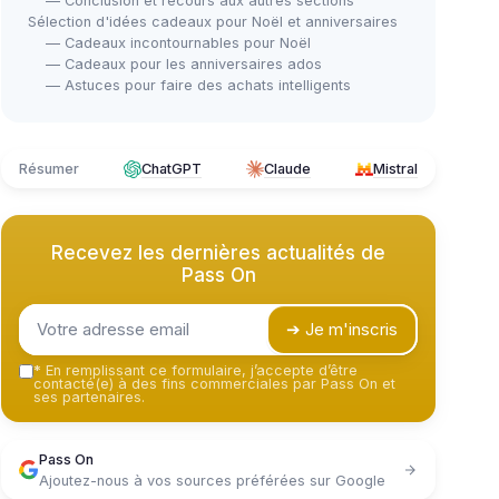
— Conclusion et recours aux autres sections
Sélection d'idées cadeaux pour Noël et anniversaires
— Cadeaux incontournables pour Noël
— Cadeaux pour les anniversaires ados
— Astuces pour faire des achats intelligents
Résumer
ChatGPT
Claude
Mistral
Recevez les dernières actualités de
Pass On
➔ Je m'inscris
*
En remplissant ce formulaire, j’accepte d’être
contacté(e) à des fins commerciales par Pass On et
ses partenaires.
Pass On
Ajoutez-nous à vos sources préférées sur Google