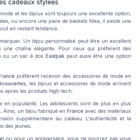
ées cadeaux stylées
 mode et les bijoux sont toujours une excellente option.
asio
, ou encore une paire de baskets
Nike
, il existe une
 tout en restant tendance.
émarquer. Un bijou personnalisé peut être un excellent
une chaîne élégante. Pour ceux qui préfèrent des
e
ou un sac à dos
Eastpak
peut aussi être une option
France
préfèrent recevoir des accessoires de mode en
écouvertes
, les bijoux et accessoires de mode arrivent
 après les produits high-tech.
ne en popularité. Les adolescents sont de plus en plus
. Ainsi, un bijou fabriqué en
France
avec des matériaux
ension supplémentaire au
cadeau
. L'authenticité et la
ès des jeunes.
l ou pour un anniversaire, vous ne pourrez pas vous