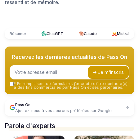
ressenti et de mémoire.
Résumer
ChatGPT
Claude
Mistral
Recevez les dernières actualités de
Pass On
➔ Je m'inscris
*
En remplissant ce formulaire, j’accepte d’être contacté(e)
à des fins commerciales par Pass On et ses partenaires.
Pass On
Ajoutez-nous à vos sources préférées sur Google
Parole d'experts