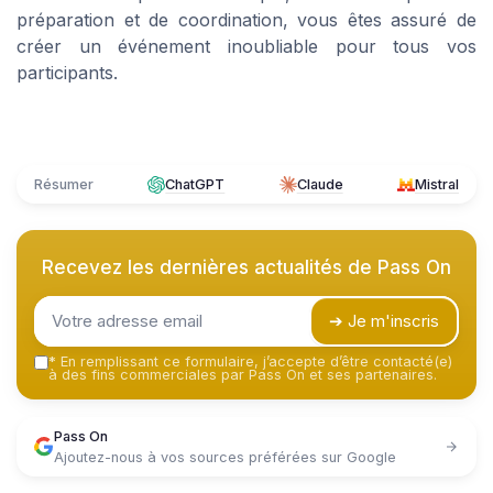
préparation et de coordination, vous êtes assuré de
créer un événement inoubliable pour tous vos
participants.
Résumer
ChatGPT
Claude
Mistral
Recevez les dernières actualités de
Pass On
➔ Je m'inscris
*
En remplissant ce formulaire, j’accepte d’être contacté(e)
à des fins commerciales par Pass On et ses partenaires.
Pass On
Ajoutez-nous à vos sources préférées sur Google