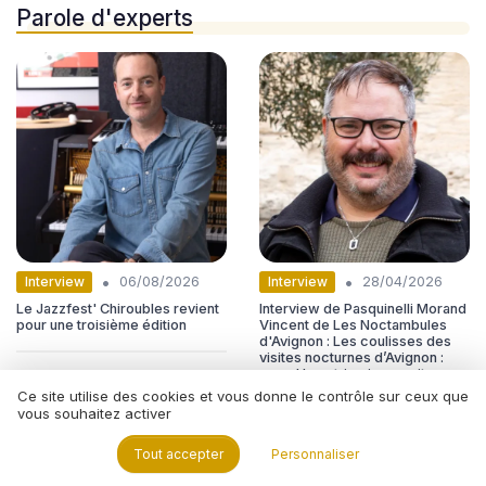
Parole d'experts
•
•
Interview
Interview
06/08/2026
28/04/2026
Le Jazzfest' Chiroubles revient
Interview de Pasquinelli Morand
pour une troisième édition
Vincent de Les Noctambules
d'Avignon : Les coulisses des
visites nocturnes d’Avignon :
quand le patrimoine se vit
autrement
Ce site utilise des cookies et vous donne le contrôle sur ceux que
vous souhaitez activer
Tout accepter
Personnaliser