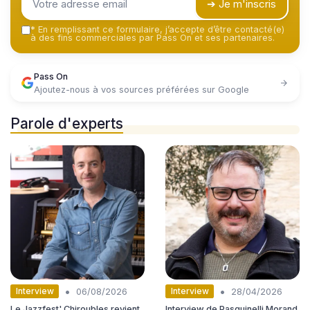
➔ Je m'inscris
*
En remplissant ce formulaire, j’accepte d’être contacté(e)
à des fins commerciales par Pass On et ses partenaires.
Pass On
Ajoutez-nous à vos sources préférées sur Google
Parole d'experts
•
•
Interview
Interview
06/08/2026
28/04/2026
Le Jazzfest' Chiroubles revient
Interview de Pasquinelli Morand