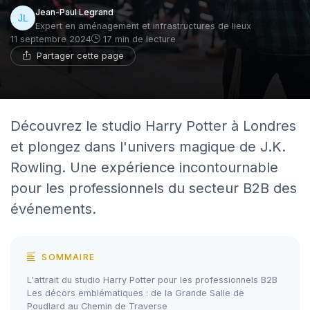
Jean-Paul Legrand
Expert en aménagement et infrastructures de lieux
11 septembre 2024
17 min de lecture
Partager cette page
Découvrez le studio Harry Potter à Londres
et plongez dans l'univers magique de J.K.
Rowling. Une expérience incontournable
pour les professionnels du secteur B2B des
événements.
SOMMAIRE
L'attrait du studio Harry Potter pour les professionnels B2B
Les décors emblématiques : de la Grande Salle de
Poudlard au Chemin de Traverse