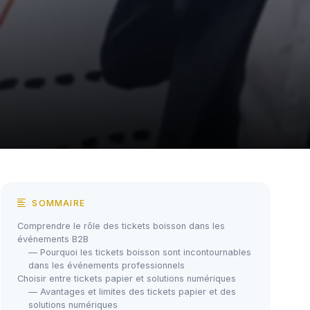
SOMMAIRE
Comprendre le rôle des tickets boisson dans les
événements B2B
— Pourquoi les tickets boisson sont incontournables
dans les événements professionnels
Choisir entre tickets papier et solutions numériques
— Avantages et limites des tickets papier et des
solutions numériques