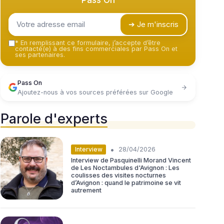
Pass On
➔ Je m'inscris
*
En remplissant ce formulaire, j’accepte d’être
contacté(e) à des fins commerciales par Pass On et
ses partenaires.
Pass On
Ajoutez-nous à vos sources préférées sur Google
Parole d'experts
•
Interview
28/04/2026
Interview de Pasquinelli Morand Vincent
de Les Noctambules d'Avignon : Les
coulisses des visites nocturnes
d’Avignon : quand le patrimoine se vit
autrement