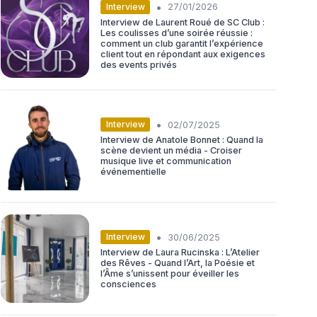
•
Interview
27/01/2026
Interview de Laurent Roué de SC Club :
Les coulisses d’une soirée réussie :
comment un club garantit l’expérience
client tout en répondant aux exigences
des events privés
•
Interview
02/07/2025
Interview de Anatole Bonnet : Quand la
scène devient un média - Croiser
musique live et communication
événementielle
•
Interview
30/06/2025
Interview de Laura Rucinska : L’Atelier
des Rêves - Quand l’Art, la Poésie et
l’Âme s’unissent pour éveiller les
consciences