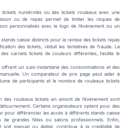
s tickets numérotés ou des tickets rouleaux avec une
isson ou de repas permet de limiter les risques de
oisson personnalisés avec le logo de l’événement ou un
 stands caisse distincts pour la remise des tickets repas
cation des tickets, réduit les tentatives de fraude. La
es carnets tickets de couleurs différentes, facilite le
offrent un suivi instantané des consommations et des
ion manuelle. Un comparateur de prix page peut aider à
olume de participants et le nombre de rouleaux tickets
tion des rouleaux tickets en amont de l’événement sont
 détournement. Certains organisateurs optent pour des
r pour différencier les accès à différents stands caisse
s de grandes fêtes ou salons professionnels. Enfin,
l soit manuel ou digital, contribue à la crédibilité de