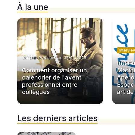
À la une
Intervie
•
Conseils Pratiques
30/06/2025
Interv
Comment organiser un
Matthi
calendrier de l'avent
Apero 
professionnel entre
Espace
collègues
art de
Les derniers articles