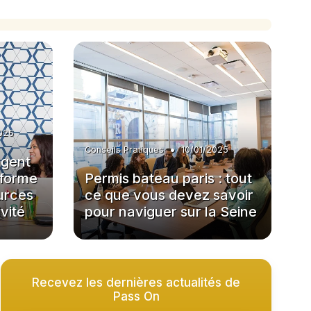
026
•
Conseils Pratiques
10/01/2025
agent
sforme
Permis bateau paris : tout
urces
ce que vous devez savoir
vité
pour naviguer sur la Seine
Recevez les dernières actualités de
Pass On