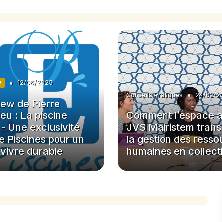
•
w
12/06/2025
•
Conseils Pratiques
24/02/2
iew de Pierre
eu : La piscine
Comment l’espace 
- Une exclusivité
JVS Mairistem tran
 Piscines pour un
la gestion des resso
 vivre durable
humaines en collecti