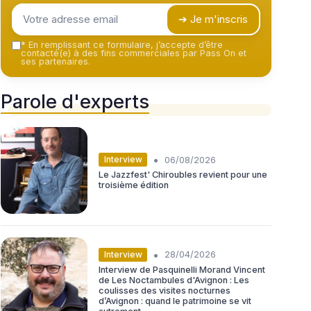
➔ Je m'inscris
*
En remplissant ce formulaire, j’accepte d’être
contacté(e) à des fins commerciales par Pass On et
ses partenaires.
Parole d'experts
•
Interview
06/08/2026
Le Jazzfest' Chiroubles revient pour une
troisième édition
•
Interview
28/04/2026
Interview de Pasquinelli Morand Vincent
de Les Noctambules d'Avignon : Les
coulisses des visites nocturnes
d’Avignon : quand le patrimoine se vit