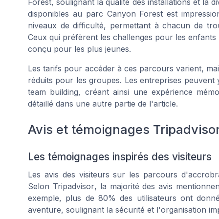
Forest, soulignant la qualité des installations et la
disponibles au parc Canyon Forest est impression
niveaux de difficulté, permettant à chacun de tr
Ceux qui préfèrent les challenges pour les enfants
conçu pour les plus jeunes.
Les tarifs pour accéder à ces parcours varient, mais
réduits pour les groupes. Les entreprises peuvent
team building, créant ainsi une expérience mémo
détaillé dans une autre partie de l'article.
Avis et témoignages Tripadvisor
Les témoignages inspirés des visiteurs
Les avis des visiteurs sur les parcours d'accrobr
Selon
Tripadvisor
, la majorité des avis mentionnen
exemple, plus de 80% des utilisateurs ont donn
aventure
, soulignant la sécurité et l'organisation i