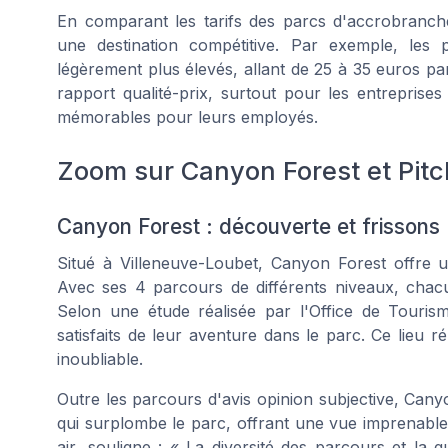
En comparant les tarifs des parcs d'accrobranc
une destination compétitive. Par exemple, les
légèrement plus élevés, allant de 25 à 35 euros pa
rapport qualité-prix, surtout pour les entrepris
mémorables pour leurs employés.
Zoom sur Canyon Forest et Pitc
Canyon Forest : découverte et frissons
Situé à Villeneuve-Loubet, Canyon Forest offre
Avec ses 4 parcours de différents niveaux, chac
Selon une étude réalisée par l'Office de Touris
satisfaits de leur aventure dans le parc. Ce lieu
inoubliable.
Outre les parcours d'avis opinion subjective, Canyo
qui surplombe le parc, offrant une vue imprenable s
air, souligne : « La diversité des parcours et la