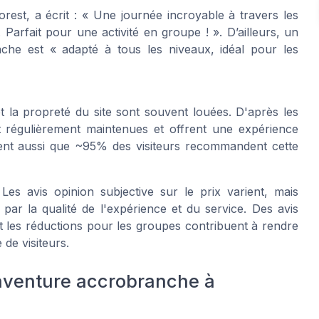
orest
, a écrit : «
Une journée incroyable à travers les
 Parfait pour une activité en groupe !
». D’ailleurs, un
nche
est «
adapté à tous les niveaux, idéal pour les
et la propreté du site sont souvent louées. D'après les
t régulièrement maintenues et offrent une expérience
nt aussi que ~95% des visiteurs recommandent cette
. Les avis
opinion subjective
sur le prix varient, mais
s par la qualité de l'expérience et du service. Des avis
et les réductions pour les groupes contribuent à rendre
de visiteurs.
 aventure accrobranche à