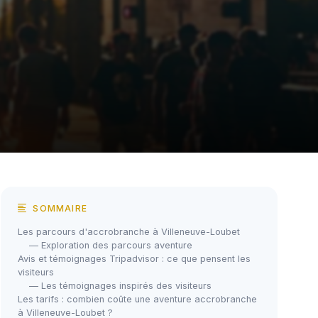
SOMMAIRE
Les parcours d'accrobranche à Villeneuve-Loubet
— Exploration des parcours aventure
Avis et témoignages Tripadvisor : ce que pensent les
visiteurs
— Les témoignages inspirés des visiteurs
Les tarifs : combien coûte une aventure accrobranche
à Villeneuve-Loubet ?