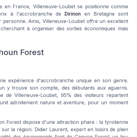
he en France, Villeneuve-Loubet se positionne comme
 prix à l'accrobranche de
Dirinon
en Bretagne sont
r personne. Ainsi, Villeneuve-Loubet offre un excellent
es cherchant à organiser des sorties économiques mais
houn Forest
 une expérience d'accrobranche unique en son genre.
un y trouve son compte, des débutants aux aguerris.
me de Villeneuve-Loubet, 95% des visiteurs repartent
 réunit adroitement nature et aventure, pour un moment
n Forest dispose d'une attraction phare : la tyrolienne
ur la région. Didier Laurent, expert en loisirs de plein
 qualité des équipements font de Canyon Forest un lieu