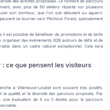
 diversité des activités proposées. Le nombre de parcours
nant, avec plus de 60 ateliers répartis sur plusieurs
ouver son bonheur, que l'on soit débutant ou aguerri.
 peuvent se tourner vers Pitchoun Forest, spécialement
 il est possible de bénéficier de promotions et de tarifs
 y organiser des événements B2B autours de défis et de
rable dans un cadre naturel exceptionnel. Cela sera
 : ce que pensent les visiteurs
anche à Villeneuve-Loubet sont souvent très positifs.
t la qualité et la diversité des parcours proposés. Par
é une évaluation de 4 ou 5 étoiles pour le
parcours
mpeccable.