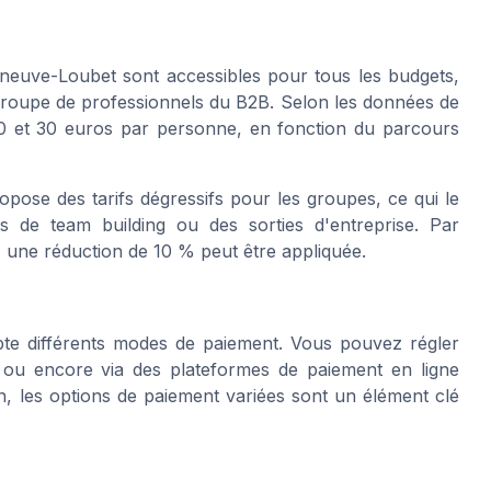
eneuve-Loubet sont accessibles pour tous les budgets,
 groupe de professionnels du B2B. Selon les données de
 20 et 30 euros par personne, en fonction du parcours
pose des tarifs dégressifs pour les groupes, ce qui le
és de team building ou des sorties d'entreprise. Par
une réduction de 10 % peut être appliquée.
cepte différents modes de paiement. Vous pouvez régler
, ou encore via des plateformes de paiement en ligne
 les options de paiement variées sont un élément clé