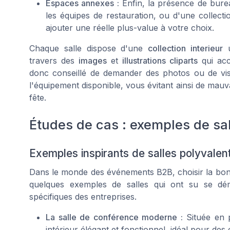
Espaces annexes :
Enfin, la présence de bure
les équipes de restauration, ou d'une collect
ajouter une réelle plus-value à votre choix.
Chaque salle dispose d'une
collection interieur
u
travers des
images
et
illustrations cliparts
qui acc
donc conseillé de demander des photos ou de vis
l'équipement disponible, vous évitant ainsi de mauv
fête.
Études de cas : exemples de sa
Exemples inspirants de salles polyval
Dans le monde des événements B2B, choisir la bonne 
quelques exemples de salles qui ont su se dé
spécifiques des entreprises.
La salle de conférence moderne :
Située en p
intérieur élégant et fonctionnel, idéal pour d