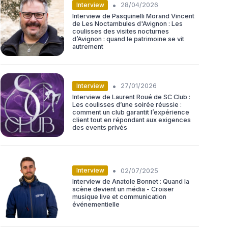
•
Interview
28/04/2026
Interview de Pasquinelli Morand Vincent
de Les Noctambules d'Avignon : Les
coulisses des visites nocturnes
d’Avignon : quand le patrimoine se vit
autrement
•
Interview
27/01/2026
Interview de Laurent Roué de SC Club :
Les coulisses d’une soirée réussie :
comment un club garantit l’expérience
client tout en répondant aux exigences
des events privés
•
Interview
02/07/2025
Interview de Anatole Bonnet : Quand la
scène devient un média - Croiser
musique live et communication
événementielle