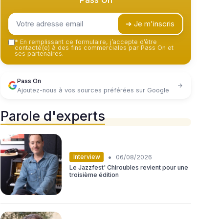
Pass On
➔ Je m'inscris
*
En remplissant ce formulaire, j’accepte d’être
contacté(e) à des fins commerciales par Pass On et
ses partenaires.
Pass On
Ajoutez-nous à vos sources préférées sur Google
Parole d'experts
•
Interview
06/08/2026
Le Jazzfest' Chiroubles revient pour une
troisième édition