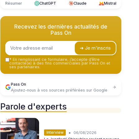
Résumer
ChatGPT
Claude
Mistral
Recevez les dernières actualités de
Pass On
➔ Je m'inscris
*
En remplissant ce formulaire, j’accepte d’être
contacté(e) à des fins commerciales par Pass On et
ses partenaires.
Pass On
Ajoutez-nous à vos sources préférées sur Google
Parole d'experts
•
Interview
06/08/2026