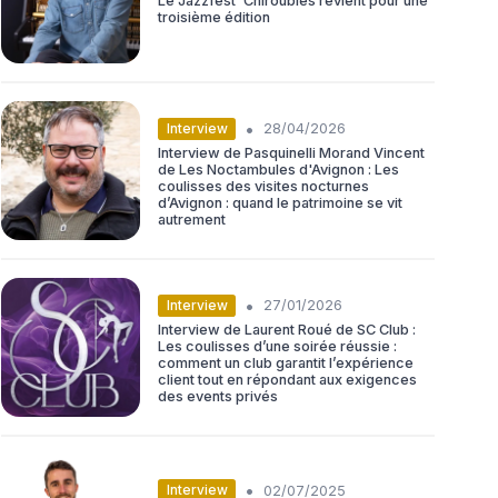
Le Jazzfest' Chiroubles revient pour une
troisième édition
•
Interview
28/04/2026
Interview de Pasquinelli Morand Vincent
de Les Noctambules d'Avignon : Les
coulisses des visites nocturnes
d’Avignon : quand le patrimoine se vit
autrement
•
Interview
27/01/2026
Interview de Laurent Roué de SC Club :
Les coulisses d’une soirée réussie :
comment un club garantit l’expérience
client tout en répondant aux exigences
des events privés
•
Interview
02/07/2025