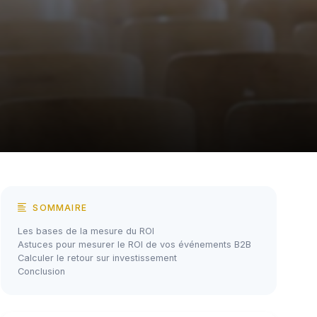
SOMMAIRE
Les bases de la mesure du ROI
Astuces pour mesurer le ROI de vos événements B2B
Calculer le retour sur investissement
Conclusion